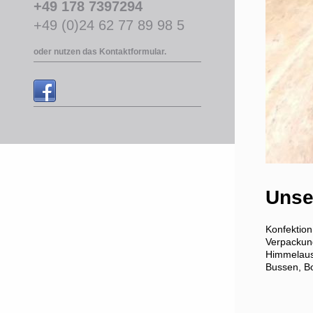
+49 178 7397294
+49 (0)24 62 77 89 98 5
oder nutzen das Kontaktformular.
Unser
Konfektio
Verpackung
Himmelausk
Bussen, Bo