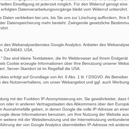
teilten Einwilligung ist jederzeit möglich. Für den Widerruf genügt eine 
 erfolgten Datenverarbeitungsvorgänge bleibt vom Widerruf unberührt.
e Daten verbleiben bei uns, bis Sie uns zur Löschung auffordern, Ihre 
t der Datenspeicherung mehr besteht. Zwingende gesetzliche Bestimm
ührt.
 des Webanalysedienstes Google Analytics. Anbieter des Webanalysedi
w, CA 94043, USA.
" Das sind kleine Textdateien, die Ihr Webbrowser auf Ihrem Endgerät 
els Cookie erzeugte Informationen über Ihre Benutzung unserer Webs
rt. Server-Standort ist im Regelfall die USA.
ies erfolgt auf Grundlage von Art. 6 Abs. 1 lit. f DSGVO. Als Betreibe
se des Nutzerverhaltens, um unser Webangebot und ggf. auch Werbung
ndung mit der Funktion IP-Anonymisierung ein. Sie gewährleistet, dass
nion oder in anderen Vertragsstaaten des Abkommens über den Europäi
nn Ausnahmefälle geben, in denen Google die volle IP-Adresse an eine
 Google diese Informationen benutzen, um Ihre Nutzung der Website au
 um weitere mit der Websitenutzung und der Internetnutzung verbunden
führung der von Google Analytics übermittelten IP-Adresse mit andere