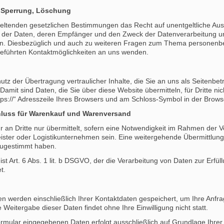
, Sperrung, Löschung
eltenden gesetzlichen Bestimmungen das Recht auf unentgeltliche Aus
der Daten, deren Empfänger und den Zweck der Datenverarbeitung und 
en. Diesbezüglich und auch zu weiteren Fragen zum Thema personenb
geführten Kontaktmöglichkeiten an uns wenden.
z der Übertragung vertraulicher Inhalte, die Sie an uns als Seitenbet
mit sind Daten, die Sie über diese Website übermitteln, für Dritte nic
tps://“ Adresszeile Ihres Browsers und am Schloss-Symbol in der Browse
hluss für Warenkauf und Warenversand
n Dritte nur übermittelt, sofern eine Notwendigkeit im Rahmen der Ve
ister oder Logistikunternehmen sein. Eine weitergehende Übermittlung d
zugestimmt haben.
st Art. 6 Abs. 1 lit. b DSGVO, der die Verarbeitung von Daten zur Erfül
t.
en werden einschließlich Ihrer Kontaktdaten gespeichert, um Ihre Anfr
Weitergabe dieser Daten findet ohne Ihre Einwilligung nicht statt.
rmular eingegebenen Daten erfolgt ausschließlich auf Grundlage Ihrer Ein