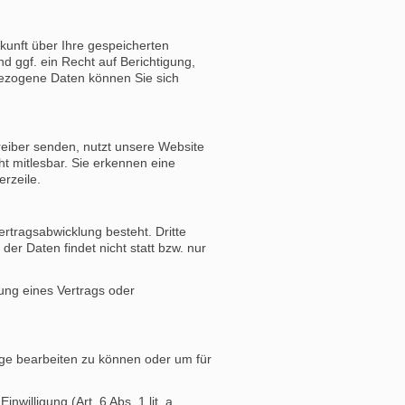
kunft über Ihre gespeicherten
ggf. ein Recht auf Berichtigung,
ezogene Daten können Sie sich
reiber senden, nutzt unsere Website
ht mitlesbar. Sie erkennen eine
rzeile.
rtragsabwicklung besteht. Dritte
er Daten findet nicht statt bzw. nur
lung eines Vertrags oder
age bearbeiten zu können oder um für
willigung (Art. 6 Abs. 1 lit. a