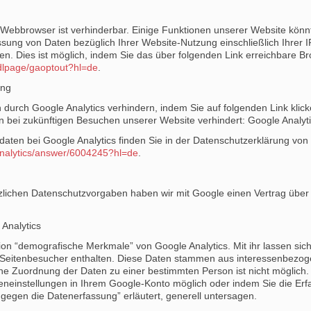
Webbrowser ist verhinderbar. Einige Funktionen unserer Website könn
sung von Daten bezüglich Ihrer Website-Nutzung einschließlich Ihrer 
n. Dies ist möglich, indem Sie das über folgenden Link erreichbare B
/dlpage/gaoptout?hl=de
.
ung
 durch Google Analytics verhindern, indem Sie auf folgenden Link klic
en bei zukünftigen Besuchen unserer Website verhindert: Google Analyti
aten bei Google Analytics finden Sie in der Datenschutzerklärung von
analytics/answer/6004245?hl=de
.
tzlichen Datenschutzvorgaben haben wir mit Google einen Vertrag über 
Analytics
n “demografische Merkmale” von Google Analytics. Mit ihr lassen sich 
er Seitenbesucher enthalten. Diese Daten stammen aus interessenbez
ne Zuordnung der Daten zu einer bestimmten Person ist nicht möglich. 
igeneinstellungen in Ihrem Google-Konto möglich oder indem Sie die Er
 gegen die Datenerfassung” erläutert, generell untersagen.